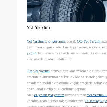
Yol Yardım
Yol Yardım Oto Kurtarma
olarak
Oto Yol Yardım
hizm
yardımına koşmaktadır. Lastik patlaması, elektrik arıza
yardım
hizmetimizden faydalanabilirsiniz. Aracınızı
kısa sürede faydalanabilirsiniz.
Oto yol yardım
hizmeti ortalama müdahale süresi trafiğ
aracınızın durumunu net bir şekilde belirterek çekici 
arızalarda mobil ekiplerimiz küçük araçlarla gelmekte
doğru analiz edip bilgilendirme yapınız.
Size
en yakın yol yardım
hizmeti sunan
Yol Yardım 
kanalımızdan hizmet sağlayabilirsiniz.
24 saat açık y
iletişime geçebilirsiniz. 0(533) 214 05 32 – 0(541) 5