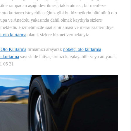
ilde rampadan aşağı devrilmesi, takla atması, bir menfeze
 oto kurtarıcı isteyebileceğiniz gibi bu hizmetlerin bütününü oto
rupa ve Anadolu yakasında dahil olmak kaydıyla sizlere
rmektedir. Hizmetimizde saat sınırlaması ve mesai saatleri diye
k oto kurtarma
olarak sizlere hizmet vermekteyiz.
 Oto Kurtarma
firmamızı arayarak
nöbetçi oto kurtarma
to kurtarma
sayesinde ihtiyaçlarınızı karşılayabilir veya arayarak
41 05 31