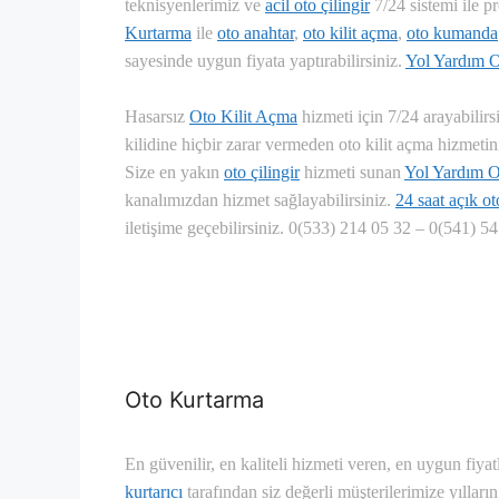
teknisyenlerimiz ve
acil oto çilingir
7/24 sistemi ile p
Kurtarma
ile
oto anahtar
,
oto kilit açma
,
oto kumanda
sayesinde uygun fiyata yaptırabilirsiniz.
Yol Yardım 
Hasarsız
Oto Kilit Açma
hizmeti için 7/24 arayabilirs
kilidine hiçbir zarar vermeden oto kilit açma hizmetin
Size en yakın
oto çilingir
hizmeti sunan
Yol Yardım 
kanalımızdan hizmet sağlayabilirsiniz.
24 saat açık ot
iletişime geçebilirsiniz. 0(533) 214 05 32 – 0(541) 5
Oto Kurtarma
En güvenilir, en kaliteli hizmeti veren, en uygun fiyat
kurtarıcı
tarafından siz değerli müşterilerimize yıllar