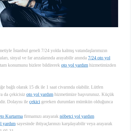
etiyle İstanbul geneli 7/24 yolda kalmış vatandaşlarımızın
ları, sinyal ve far arızalarında arayabilir anında
7/24 oto yol
n tam konumunu bizlere bildirerek
oto yol yardım
hizmetimizden
e bağlı olarak 15 dk ile 1 saat civarında olabilir. Lütfen
ya da çekicisiz
oto yol yardım
hizmetimize başvurunuz. Küçük
dir. Dolayısı ile
çekici
gereken durumları mümkün olduğunca
Oto Kurtarma
firmamızı arayarak
nöbetçi yol yardım
ol yardım
sayesinde ihtiyaçlarınızı karşılayabilir veya arayarak
41 05 31