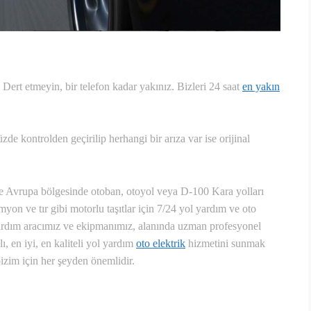
Dert etmeyin, bir telefon kadar yakınız. Bizleri 24 saat
en yakın
de kontrolden geçirilip herhangi bir arıza var ise orijinal
e Avrupa bölgesinde otoban, otoyol veya D-100 Kara yolları
on ve tır gibi motorlu taşıtlar için 7/24 yol yardım ve oto
yardım aracımız ve ekipmanımız, alanında uzman profesyonel
lı, en iyi, en kaliteli yol yardım
oto elektrik
hizmetini sunmak
bizim için her şeyden önemlidir.