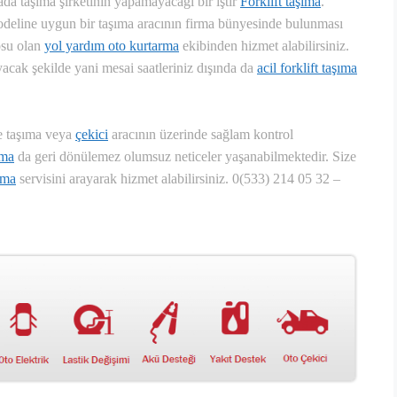
ada taşıma şirketinin yapamayacağı bir iştir
Forklift taşıma
.
odeline uygun bir taşıma aracının firma bünyesinde bulunması
su olan
yol yardım oto kurtarma
ekibinden hizmet alabilirsiniz.
acak şekilde yani mesai saatleriniz dışında da
acil forklift taşıma
le taşıma veya
çekici
aracının üzerinde sağlam kontrol
ıma
da geri dönülemez olumsuz neticeler yaşanabilmektedir. Size
şıma
servisini arayarak hizmet alabilirsiniz.
0(533) 214 05 32 –