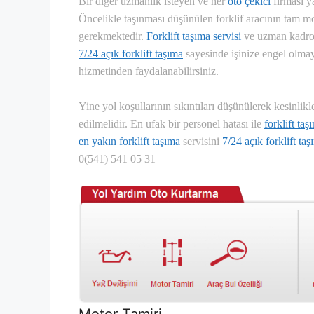
Bir diğer uzmanlık isteyen ve her
oto çekici
firması y
Öncelikle taşınması düşünülen forklif aracının tam m
gerekmektedir.
Forklift taşıma servisi
ve uzman kadro
7/24 açık forklift taşıma
sayesinde işinize engel olmay
hizmetinden faydalanabilirsiniz.
Yine yol koşullarının sıkıntıları düşünülerek kesinlik
edilmelidir. En ufak bir personel hatası ile
forklift taş
en yakın forklift taşıma
servisini
7/24 açık forklift ta
0(541) 541 05 31