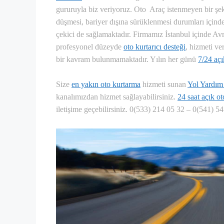
gururuyla biz veriyoruz.
Oto Araç istenmeyen bir şek
düşmesi, bariyer dışına sürüklenmesi durumları içinde
çekici de sağlamaktadır. Firmamız İstanbul içinde Av
profesyonel düzeyde
oto kurtarıcı desteği
, hizmeti ve
bir kavram bulunmamaktadır. Yılın her günü
7/24 açı
Size
en yakın oto kurtarma
hizmeti sunan
Yol Yardım
kanalımızdan hizmet sağlayabilirsiniz.
24 saat açık o
iletişime geçebilirsiniz. 0(533) 214 05 32 – 0(541) 5