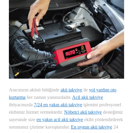
Aracınızın aküsü bittiğinde
akü takviye
ile
yol yardım oto
kurtarma
her zaman yanınızdadır.
Acil akü takviye
ihtiyacınızda
7/24 en yakın akü takviye
işlemini profesyonel
ekibimiz hizmet vermektedir.
Nöbetçi akü takviye
desteğimiz
sayesinde size
en yakın acil akü takviye
ekibi yönlendirilerek
sorununuz çözüme kavuşturulur.
En uygun akü takviye
24