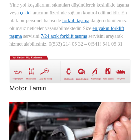
Yine yol koşullarının sıkıntıları düşünülerek kesinlikle taşıma
veya
çekici
aracının üzerinde sağlam kontrol edilmelidir. En
ufak bir personel hatası ile
forklift taşıma
da geri dönülemez
olumsuz neticeler yaşanabilmektedir. Size
en yakın forklift
taşıma
servisini
7/24 açık forklift taşıma
servisini arayarak
hizmet alabilirsiniz.
0(533) 214 05 32 – 0(541) 541 05 31
Motor Tamiri