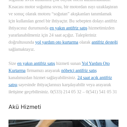
Kısacası motor soğutma sıvısı, bir motordan ısıyı uzaklaştıran
ve sonuç olarak motoru “soğutan” akışkanları tanımlamak
için kullanılan genel bir ihtiyaçtır. Bu sebepten dolayı antifriz
ihtiyacınız durumunda
en yakın antifriz satış
hizmetimizden
yararlanabilmeniz için 24 saat açığız. Talepleriniz
doğrultusunda
yol yardım oto kurtarma
olarak
antifriz desteği
sağlamaktayız.
Size
en yakın antifriz satış
hizmeti sunan
Yol Yardım Oto
Kurtarma
firmamızı arayarak
nöbetçi antifriz satış
kanalımızdan hizmet sağlayabilirsiniz.
24 saat açık antifriz
satışı
sayesinde ihtiyaçlarınızı karşılayabilir veya arayarak
iletişime geçebilirsiniz. 0(533) 214 05 32 – 0(541) 541 05 31
Akü Hizmeti