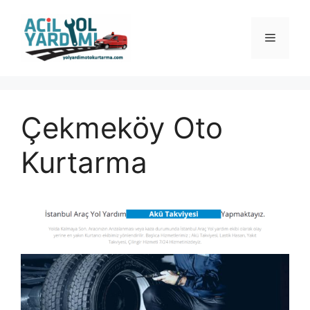
İçeriğe
atla
Menü
Çekmeköy Oto
Kurtarma