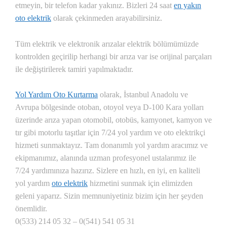
etmeyin, bir telefon kadar yakınız. Bizleri 24 saat
en yakın
oto elektrik
olarak çekinmeden arayabilirsiniz.
Tüm elektrik ve elektronik arızalar elektrik bölümümüzde
kontrolden geçirilip herhangi bir arıza var ise orijinal parçaları
ile değiştirilerek tamiri yapılmaktadır.
Yol Yardım Oto Kurtarma
olarak, İstanbul Anadolu ve
Avrupa bölgesinde otoban, otoyol veya D-100 Kara yolları
üzerinde arıza yapan otomobil, otobüs, kamyonet, kamyon ve
tır gibi motorlu taşıtlar için 7/24 yol yardım ve oto elektrikçi
hizmeti sunmaktayız. Tam donanımlı yol yardım aracımız ve
ekipmanımız, alanında uzman profesyonel ustalarımız ile
7/24 yardımınıza hazırız.
Sizlere en hızlı, en iyi, en kaliteli
yol yardım
oto elektrik
hizmetini sunmak için elimizden
geleni yaparız. Sizin memnuniyetiniz bizim için her şeyden
önemlidir.
0(533) 214 05 32 – 0(541) 541 05 31