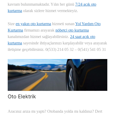
kavram bulunmamaktadır. Yılın her günü
7/24 açık oto
kurtarma
olarak sizlere hizmet vermekteyiz.
Size
en yakın oto kurtarma
hizmeti sunan
Yol Yardım Oto
Kurtarma
firmamızı arayarak
nöbetçi oto kurtarma
kanalımızdan hizmet sağlayabilirsiniz.
24 saat açık oto
kurtarma
sayesinde ihtiyaçlarınızı karşılayabilir veya arayarak
iletişime geçebilirsiniz. 0(533) 214 05 32 – 0(541) 541 05 31
Oto Elektrik
Aracınız arıza mı yaptı? Otobanda yolda mı kaldınız? Dert