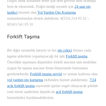
Doğru lastik kullanımı senin için hem güvenli hem avantajlı
hem de ekonomik. Doğru lastiği seçmek için
24 saat oto
lastikçi
hizmeti olan
Yol Yardım Oto Kurtarma
uzmanlarımızdan destek alabilirsin.
0(533) 214 05 32 –
0(541) 541 05 31
Forklift Taşıma
Bir diğer uzmanlık isteyen ve her
oto çekici
firması yada
taşıma şirketinin yapamayacağı bir iştir
Forklift taşıma
.
Öncelikle taşınması düşünülen forklif aracının tam modeline
uygun bir taşıma aracının firma bünyesinde bulunması
gerekmektedir.
Forklift taşıma servisi
ve uzman kadrosu olan
yol yardım oto kurtarma
ekibinden hizmet alabilirsiniz.
7/24
açık forklift taşıma
sayesinde işinize engel olmayacak şekilde
yani mesai saatleriniz dışında da
acil forklift taşıma
hizmetinden faydalanabilirsiniz.