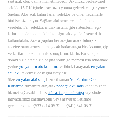
saat açık olup daima hizmetinizdedir. Akünüzü profesyonel
şekilde 15 DK içinde aracınızın yanına gelerek çalıştırıyoruz.
Sağlam Akü açık kalan farlar, selektör ve diğer nedenlerle
bitti ise bizi arayın. Sağlam akü senelerce daha hizmet
verebilir. Far, selektör, müzik sistemi gibi sistemlerin açık
kalması nedeni olan akünüz doğru takviye ile 2 sene daha
kullanılabilir. Araca yapılan her araçtan araca bilinçsiz
takviye oranı azımsanamayacak kadar araçta bir aksamın, çip
ve kartların bozulması ile sonuçlanmaktadır. Bu sebepten
dolayı sizin aracınızın başına sorun gelmemesi için müdahale
yerine
yol yardım oto kurtarma
ekibimizi arayarak
en yakın
acil akü
takviyesi desteğini isteyiniz.
Size
en yakın akü satış
hizmeti sunan
Yol Yardım Oto
Kurtarma
firmamızı arayarak
nöbetçi akü satış
kanalımızdan
hizmet sağlayabilirsiniz.
24 saat açık akü satışı
sayesinde
ihtiyaçlarınızı karşılayabilir veya arayarak iletişime
geçebilirsiniz. 0(533) 214 05 32 – 0(541) 541 05 31