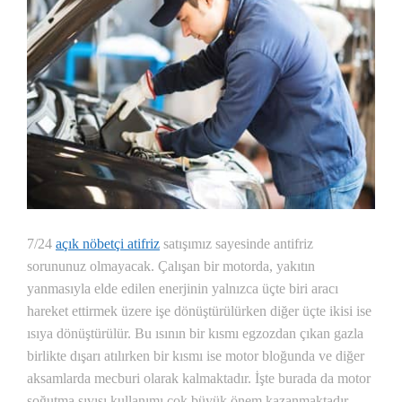
7/24
açık nöbetçi atifriz
satışımız sayesinde antifriz
sorununuz olmayacak. Çalışan bir motorda, yakıtın
yanmasıyla elde edilen enerjinin yalnızca üçte biri aracı
hareket ettirmek üzere işe dönüştürülürken diğer üçte ikisi ise
ısıya dönüştürülür. Bu ısının bir kısmı egzozdan çıkan gazla
birlikte dışarı atılırken bir kısmı ise motor bloğunda ve diğer
aksamlarda mecburi olarak kalmaktadır. İşte burada da motor
soğutma sıvısı kullanımı çok büyük önem kazanmaktadır.