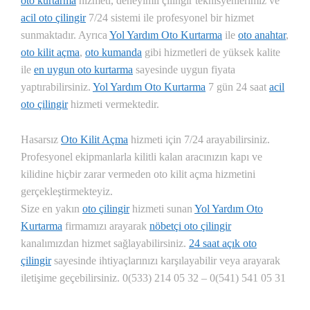
oto kurtarma
hizmeti, deneyimli çilingir teknisyenlerimiz ve
acil oto çilingir
7/24 sistemi ile profesyonel bir hizmet
sunmaktadır. Ayrıca
Yol Yardım Oto Kurtarma
ile
oto anahtar
,
oto kilit açma
,
oto kumanda
gibi hizmetleri de yüksek kalite
ile
en uygun oto kurtarma
sayesinde uygun fiyata
yaptırabilirsiniz.
Yol Yardım Oto Kurtarma
7 gün 24 saat
acil
oto çilingir
hizmeti vermektedir.
Hasarsız
Oto Kilit Açma
hizmeti için 7/24 arayabilirsiniz.
Profesyonel ekipmanlarla kilitli kalan aracınızın kapı ve
kilidine hiçbir zarar vermeden oto kilit açma hizmetini
gerçekleştirmekteyiz.
Size en yakın
oto çilingir
hizmeti sunan
Yol Yardım Oto
Kurtarma
firmamızı arayarak
nöbetçi oto çilingir
kanalımızdan hizmet sağlayabilirsiniz.
24 saat açık oto
çilingir
sayesinde ihtiyaçlarınızı karşılayabilir veya arayarak
iletişime geçebilirsiniz. 0(533) 214 05 32 – 0(541) 541 05 31