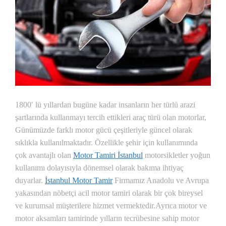
1800′ lü yıllardan bugüne kadar insanların her türlü arazi
şartlarında kullanmayı tercih ettikleri araç türü olan motorlar,
Günümüzde farklı motor gücü çeşitleriyle güncel olarak
sıklıkla kullanılmaktadır. Özellikle şehir için kullanımında
çok avantajlı olan
Motor Tamiri İstanbul
motorsikletler yoğun
kullanımı dolayısıyla dönemsel olarak bakıma ihtiyaç
duyarlar.
İstanbul Motor Tamir
Firmamız Anadolu ve Avrupa
yakasından nöbetçi acil motor tamiri olarak bir çok bireysel
ve kurumsal müşterilere hizmet vermektedir.
Ayrıca motor ve
motor aksamları tamirinde yılların tecrübesine sahip motor