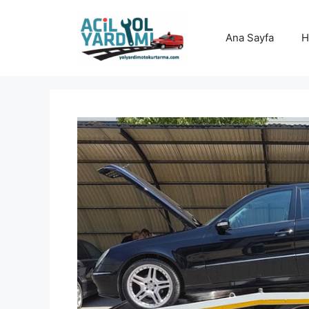
İçeriğe
atla
Ana Sayfa
H