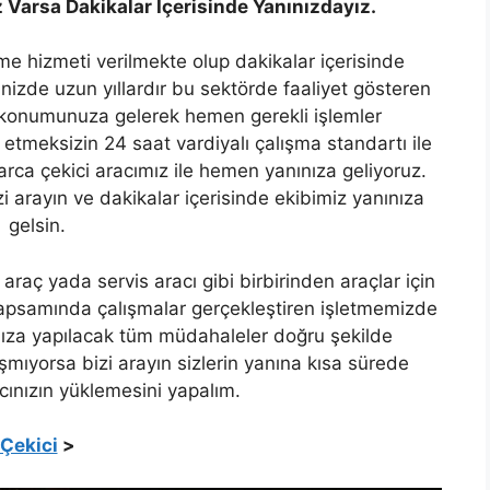
z Varsa Dakikalar İçerisinde Yanınızdayız.
kme hizmeti verilmekte olup dakikalar içerisinde
inizde uzun yıllardır bu sektörde faaliyet gösteren
 konumunuza gelerek hemen gerekli işlemler
etmeksizin 24 saat vardiyalı çalışma standartı ile
arca çekici aracımız ile hemen yanınıza geliyoruz.
zi arayın ve dakikalar içerisinde ekibimiz yanınıza
gelsin.
raç yada servis aracı gibi birbirinden araçlar için
psamında çalışmalar gerçekleştiren işletmemizde
nıza yapılacak tüm müdahaleler doğru şekilde
ışmıyorsa bizi arayın sizlerin yanına kısa sürede
ınızın yüklemesini yapalım.
Çekici
>