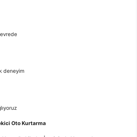
devrede
ık deneyim
lıyoruz
kici Oto Kurtarma