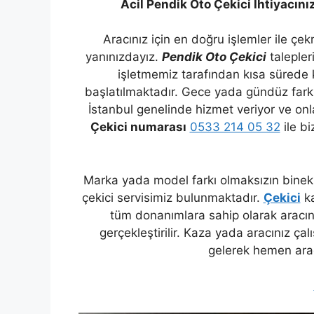
Acil Pendik Oto Çekici İhtiyacını
Aracınız için en doğru işlemler ile çe
yanınızdayız.
Pendik Oto Çekici
talepler
işletmemiz tarafından kısa sürede
başlatılmaktadır. Gece yada gündüz fark 
İstanbul genelinde hizmet veriyor ve onl
Çekici numarası
0533 214 05 32
ile bi
Marka yada model farkı olmaksızın binek a
çekici servisimiz bulunmaktadır.
Çekici
ka
tüm donanımlara sahip olarak aracı
gerçekleştirilir. Kaza yada aracınız çal
gelerek hemen arac