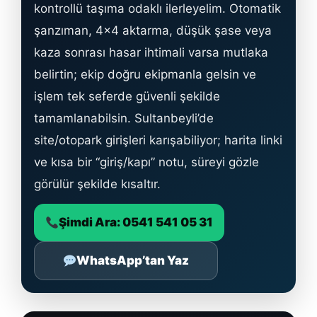
kontrollü taşıma odaklı ilerleyelim. Otomatik
şanzıman, 4×4 aktarma, düşük şase veya
kaza sonrası hasar ihtimali varsa mutlaka
belirtin; ekip doğru ekipmanla gelsin ve
işlem tek seferde güvenli şekilde
tamamlanabilsin. Sultanbeyli’de
site/otopark girişleri karışabiliyor; harita linki
ve kısa bir “giriş/kapı” notu, süreyi gözle
görülür şekilde kısaltır.
Şimdi Ara: 0541 541 05 31
WhatsApp’tan Yaz