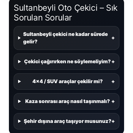
Sultanbeyli Oto Çekici
– Sık
Sorulan Sorular
Sultanbeyli çekici ne kadar sürede
+
gelir?
Çekici çağırırken ne söylemeliyim?
+
4×4 / SUV araçlar çekilir mi?
+
Kaza sonrası araç nasıl taşınmalı?
+
Şehir dışına araç taşıyor musunuz?
+