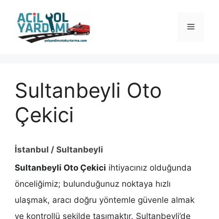
İçeriğe
atla
Menü
Sultanbeyli Oto
Çekici
İstanbul / Sultanbeyli
Sultanbeyli Oto Çekici
ihtiyacınız olduğunda
önceliğimiz; bulunduğunuz noktaya hızlı
ulaşmak, aracı doğru yöntemle güvenle almak
ve kontrollü şekilde taşımaktır. Sultanbeyli’de