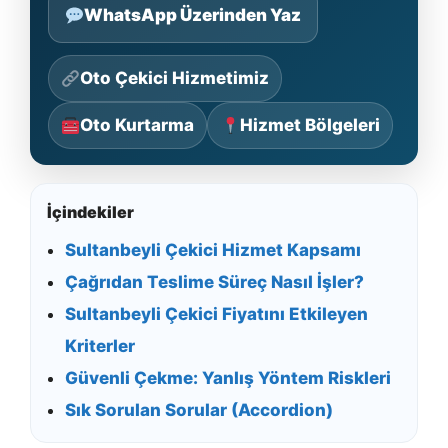
WhatsApp Üzerinden Yaz
Oto Çekici Hizmetimiz
Oto Kurtarma
Hizmet Bölgeleri
İçindekiler
Sultanbeyli Çekici Hizmet Kapsamı
Çağrıdan Teslime Süreç Nasıl İşler?
Sultanbeyli Çekici Fiyatını Etkileyen
Kriterler
Güvenli Çekme: Yanlış Yöntem Riskleri
Sık Sorulan Sorular (Accordion)