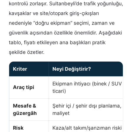
kontrolü zorlaşır. Sultanbeyli’de trafik yoğunluğu,
kavşaklar ve site/otopark giriş-çıkışları
nedeniyle “doğru ekipman” seçimi, zaman ve
güvenlik açısından özellikle önemlidir. Aşağıdaki
tablo, fiyatı etkileyen ana başlıkları pratik
şekilde özetler.
Kriter
Neyi Değiştirir?
Ekipman ihtiyacı (binek / SUV / 4
Araç tipi
ticari)
Mesafe &
Şehir içi / şehir dışı planlama, sür
güzergâh
maliyet
Risk
Kaza/alt takım/şanzıman riski pla