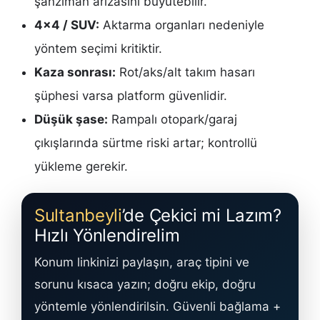
şanzıman arızasını büyütebilir.
4×4 / SUV:
Aktarma organları nedeniyle
yöntem seçimi kritiktir.
Kaza sonrası:
Rot/aks/alt takım hasarı
şüphesi varsa platform güvenlidir.
Düşük şase:
Rampalı otopark/garaj
çıkışlarında sürtme riski artar; kontrollü
yükleme gerekir.
Sultanbeyli
’de Çekici mi Lazım?
Hızlı Yönlendirelim
Konum linkinizi paylaşın, araç tipini ve
sorunu kısaca yazın; doğru ekip, doğru
yöntemle yönlendirilsin. Güvenli bağlama +