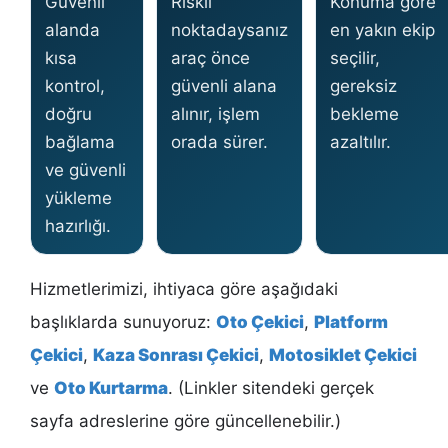
Güvenli
Riskli
Konuma göre
alanda
noktadaysanız
en yakın ekip
kısa
araç önce
seçilir,
kontrol,
güvenli alana
gereksiz
doğru
alınır, işlem
bekleme
bağlama
orada sürer.
azaltılır.
ve güvenli
yükleme
hazırlığı.
Hizmetlerimizi, ihtiyaca göre aşağıdaki
başlıklarda sunuyoruz:
Oto Çekici
,
Platform
Çekici
,
Kaza Sonrası Çekici
,
Motosiklet Çekici
ve
Oto Kurtarma
. (Linkler sitendeki gerçek
sayfa adreslerine göre güncellenebilir.)