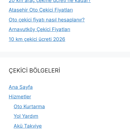
20 km araç çekme ücreti ne kadar?
Ataşehir Oto Çekici Fiyatları
Oto çekici fiyatı nasıl hesaplanır?
Arnavutköy Çekici Fiyatları
10 km çekici ücreti 2026
ÇEKİCİ BÖLGELERİ
Ana Sayfa
Hizmetler
Oto Kurtarma
Yol Yardım
Akü Takviye