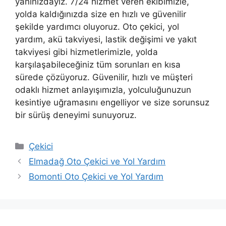
yanınızdayız. 7/24 hizmet veren ekibimizle,
yolda kaldığınızda size en hızlı ve güvenilir
şekilde yardımcı oluyoruz. Oto çekici, yol
yardım, akü takviyesi, lastik değişimi ve yakıt
takviyesi gibi hizmetlerimizle, yolda
karşılaşabileceğiniz tüm sorunları en kısa
sürede çözüyoruz. Güvenilir, hızlı ve müşteri
odaklı hizmet anlayışımızla, yolculuğunuzun
kesintiye uğramasını engelliyor ve size sorunsuz
bir sürüş deneyimi sunuyoruz.
Kategoriler
Çekici
Elmadağ Oto Çekici ve Yol Yardım
Bomonti Oto Çekici ve Yol Yardım