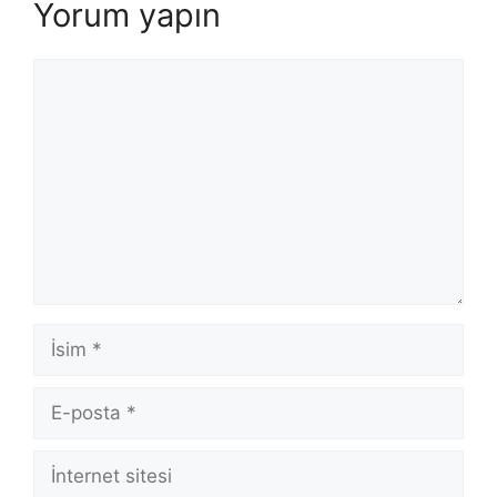
Yorum yapın
Yorum
İsim
E-
posta
İnternet
sitesi