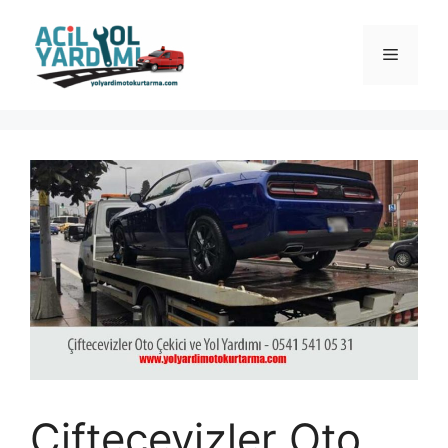
İçeriğe
atla
Menü
Çiftecevizler Oto