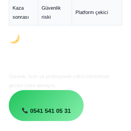
Kaza
Güvenlik
Platform çekici
sonrası
riski
Gece Oto Çekici
Desteğine mi İhtiyacınız
Var?
Güvenli, hızlı ve profesyonel çekici hizmetiyle
geceyi riske atmayın.
0541 541 05 31