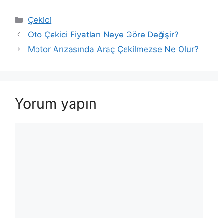
Kategoriler
Çekici
Oto Çekici Fiyatları Neye Göre Değişir?
Motor Arızasında Araç Çekilmezse Ne Olur?
Yorum yapın
Yorum