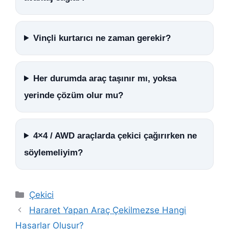
Vinçli kurtarıcı ne zaman gerekir?
Her durumda araç taşınır mı, yoksa
yerinde çözüm olur mu?
4×4 / AWD araçlarda çekici çağırırken ne
söylemeliyim?
Kategoriler
Çekici
Hararet Yapan Araç Çekilmezse Hangi
Hasarlar Oluşur?