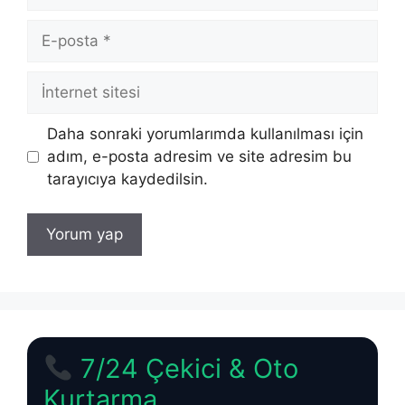
E-
posta
İnternet
sitesi
Daha sonraki yorumlarımda kullanılması için
adım, e-posta adresim ve site adresim bu
tarayıcıya kaydedilsin.
7/24 Çekici & Oto
Kurtarma