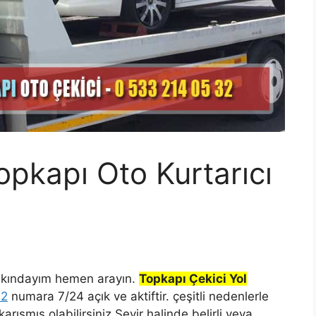
opkapı Oto Kurtarıcı
 yakındayım hemen arayın.
Topkapı Çekici Yol
32
numara 7/24 açık ve aktiftir. çeşitli nedenlerle
ışmış olabilirsiniz.Seyir halinde belirli veya