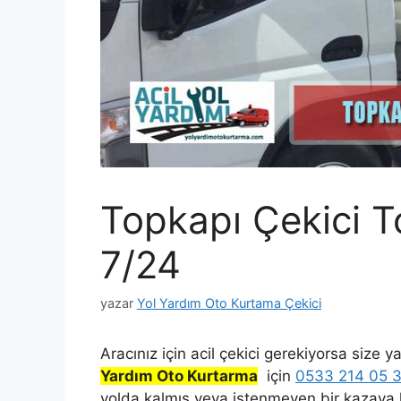
Topkapı Çekici T
7/24
yazar
Yol Yardım Oto Kurtama Çekici
Aracınız için acil çekici gerekiyorsa size
Yardım Oto Kurtarma
için
0533 214 05 
yolda kalmış veya istenmeyen bir kazaya kar